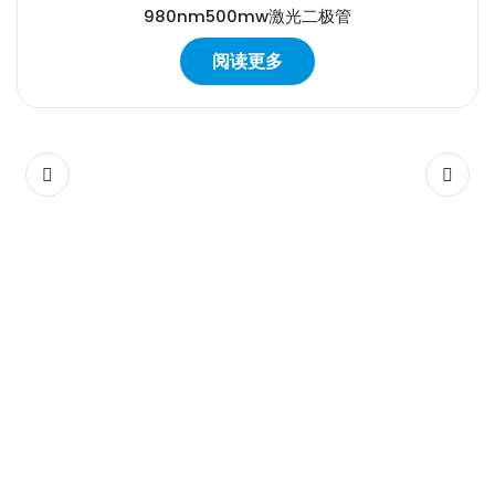
980nm500mw激光二极管
阅读更多