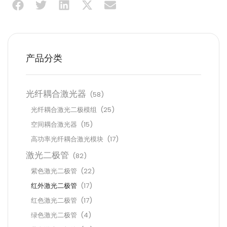
产品分类
光纤耦合激光器
(58)
光纤耦合激光二极模组
(25)
空间耦合激光器
(15)
高功率光纤耦合激光模块
(17)
激光二极管
(82)
紫色激光二极管
(22)
红外激光二极管
(17)
红色激光二极管
(17)
绿色激光二极管
(4)