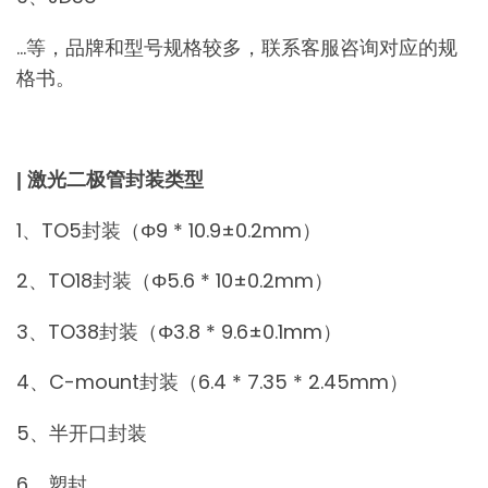
…等，品牌和型号规格较多，联系客服咨询对应的规
格书。
| 激光二极管封装类型
1、TO5封装（Φ9 * 10.9±0.2mm）
2、TO18封装（Φ5.6 * 10±0.2mm）
3、TO38封装（Φ3.8 * 9.6±0.1mm）
4、C-mount封装（6.4 * 7.35 * 2.45mm）
5、半开口封装
6、塑封