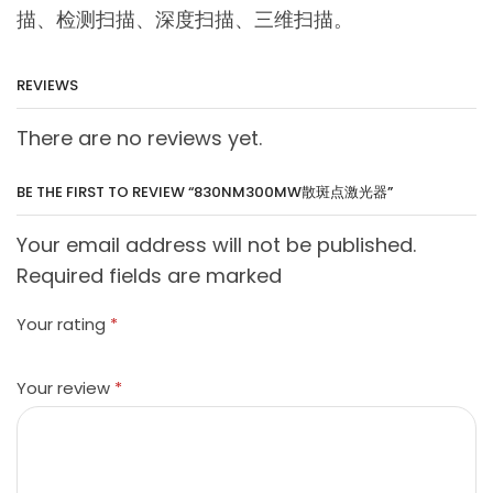
描、检测扫描、深度扫描、三维扫描。
REVIEWS
There are no reviews yet.
BE THE FIRST TO REVIEW “830NM300MW散斑点激光器”
Your email address will not be published.
Required fields are marked
Your rating
*
Your review
*