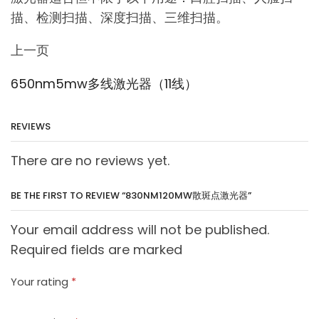
描、检测扫描、深度扫描、三维扫描。
上一页
650nm5mw多线激光器（11线）
REVIEWS
There are no reviews yet.
BE THE FIRST TO REVIEW “830NM120MW散斑点激光器”
Your email address will not be published.
Required fields are marked
Your rating
*