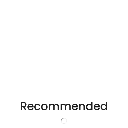
Email
*
在此浏览器中保存我的显示名称、邮箱地址和网站地址，以
便下次评论时使用。
适用于不同行业的精密激光技术。
创新的激光解决方
Recommended
案。