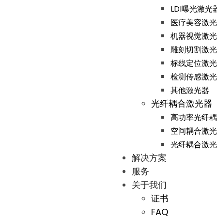
LDI曝光激光
医疗美容激
机器视觉激
雕刻切割激
标线定位激
检测传感激
其他激光器
光纤耦合激光器
高功率光纤
空间耦合激
光纤耦合激
解决方案
服务
关于我们
证书
FAQ