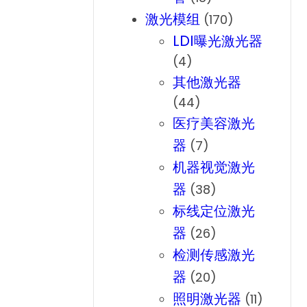
激光模组
(170)
LDI曝光激光器
(4)
其他激光器
(44)
医疗美容激光
器
(7)
机器视觉激光
器
(38)
标线定位激光
器
(26)
检测传感激光
器
(20)
照明激光器
(11)