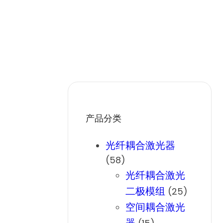
产品分类
光纤耦合激光器
(58)
光纤耦合激光
二极模组
(25)
空间耦合激光
器