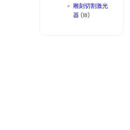
雕刻切割激光
器
(18)
适用于不同行业的精密激
光技术。
创新的激光
解决方案。