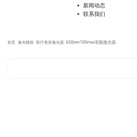
新闻动态
联系我们
650nm100mw溶脂激光器
首页
激光模组
医疗美容激光器