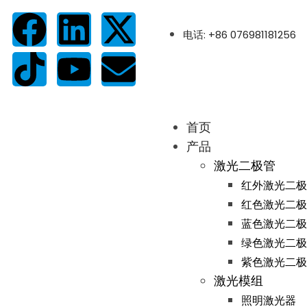
电话: +86 076981181256
首页
产品
激光二极管
红外激光二
红色激光二
蓝色激光二
绿色激光二
紫色激光二
激光模组
照明激光器