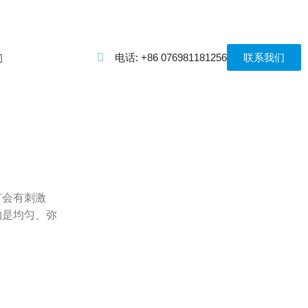
电话: +86 076981181256
联系我们
器
有会有刺激
的是均匀、弥