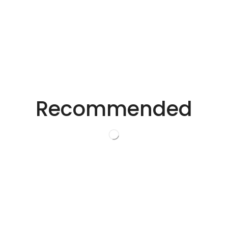
便下次评论时使用。
适用于不同行业的精密激光技术。
创新的激光解决方
Recommended
案。