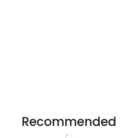
Email
*
在此浏览器中保存我的显示名称、邮箱地址和网站地址，以
便下次评论时使用。
适用于不同行业的精密激光技术。
创新的激光解决方
Recommended
案。