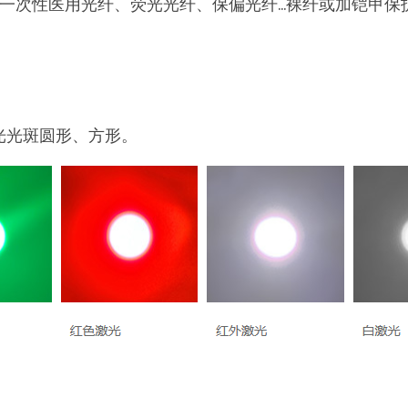
一次性医用光纤、荧光光纤、保偏光纤…裸纤或加铠甲保
激光光斑圆形、方形。