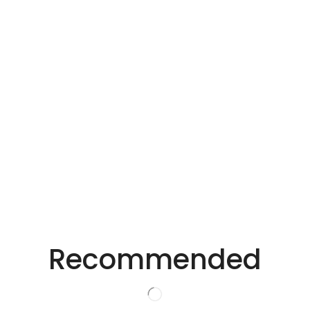
Email
*
在此浏览器中保存我的显示名称、邮箱地址和网站地址，以
便下次评论时使用。
适用于不同行业的精密激光技术。
创新的激光解决方
Recommended
案。