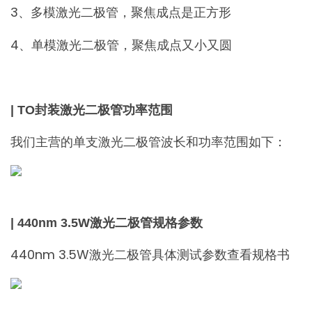
3、多模激光二极管，聚焦成点是正方形
4、单模激光二极管，聚焦成点又小又圆
| TO封装激光二极管功率范围
我们主营的单支激光二极管波长和功率范围如下：
| 440nm 3.5W激光二极管规格参数
440nm 3.5W激光二极管具体测试参数查看规格书