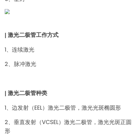
| 激光二极管工作方式
1、连续激光
2、脉冲激光
| 激光二极管种类
1、边发射（EEL）激光二极管，激光光斑椭圆形
2、垂直发射（VCSEL）激光二极管，激光光斑正圆
形