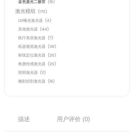
蓝色激光二极管
(18)
激光模组
(170)
LDI曝光激光器
(4)
其他激光器
(44)
医疗美容激光器
(7)
机器视觉激光器
(38)
标线定位激光器
(26)
检测传感激光器
(20)
照明激光器
(11)
雕刻切割激光器
(18)
描述
用户评价 (0)