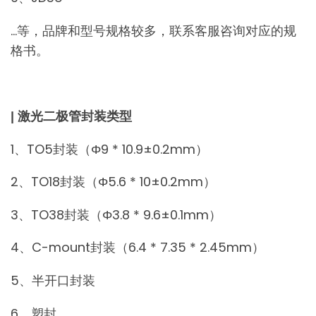
…等，品牌和型号规格较多，联系客服咨询对应的规
格书。
| 激光二极管封装类型
1、TO5封装（Φ9 * 10.9±0.2mm）
2、TO18封装（Φ5.6 * 10±0.2mm）
3、TO38封装（Φ3.8 * 9.6±0.1mm）
4、C-mount封装（6.4 * 7.35 * 2.45mm）
5、半开口封装
6、塑封