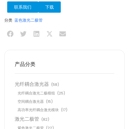
联系我们
下载
分类
蓝色激光二极管
产品分类
光纤耦合激光器
(58)
光纤耦合激光二极模组
(25)
空间耦合激光器
(15)
高功率光纤耦合激光模块
(17)
激光二极管
(82)
紫色激光二极管
(22)