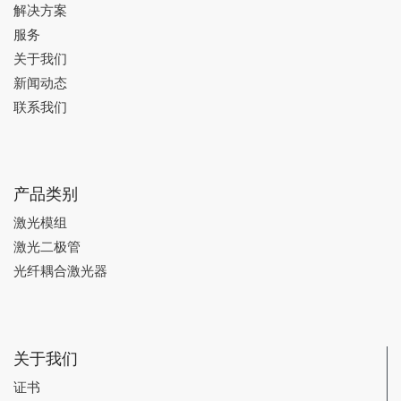
解决方案
服务
关于我们
新闻动态
联系我们
产品类别
激光模组
激光二极管
光纤耦合激光器
关于我们
证书