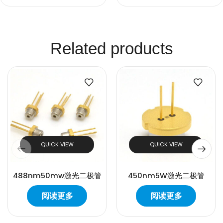
Related products
QUICK VIEW
QUICK VIEW
488nm50mw激光二极管
450nm5W激光二极管
阅读更多
阅读更多