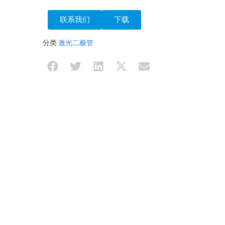
联系我们
下载
分类
激光二极管