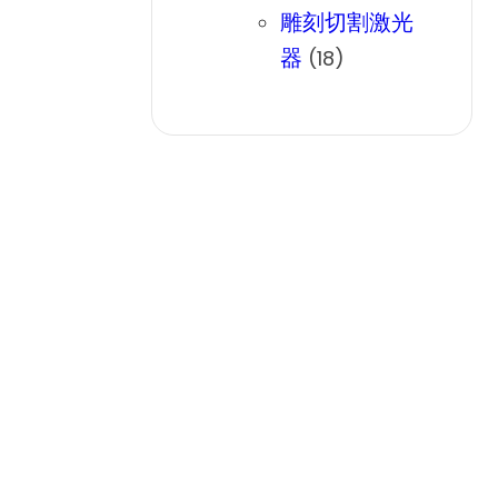
雕刻切割激光
器
(18)
适用于不同行业的精密激
光技术。
创新的激光
解决方案。