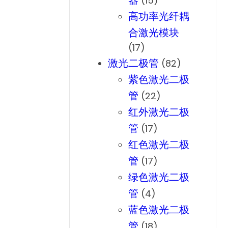
(15)
高功率光纤耦
合激光模块
(17)
激光二极管
(82)
紫色激光二极
管
(22)
红外激光二极
管
(17)
红色激光二极
管
(17)
绿色激光二极
管
(4)
蓝色激光二极
管
(18)