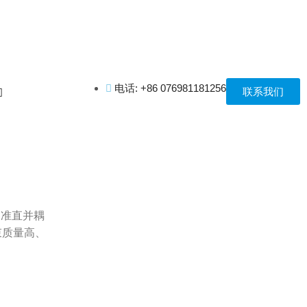
电话: +86 076981181256
联系我们
过准直并耦
束质量高、